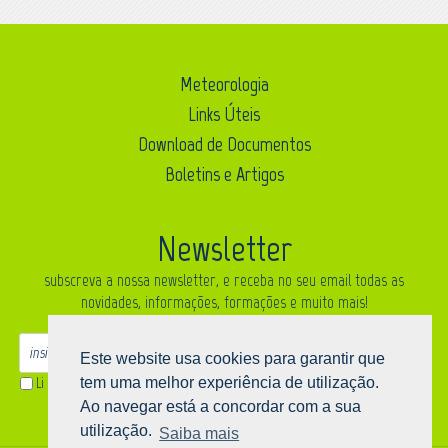
Meteorologia
Links Úteis
Download de Documentos
Boletins e Artigos
Newsletter
subscreva a nossa newsletter, e receba no seu email todas as
novidades, informações, formações e muito mais!
ok
Este website usa cookies para garantir que
Li a
informação sobre a proteção de dados
e aceito o processamento e
tem uma melhor experiência de utilização.
uso dos meus dados pessoais para os fins mencionados.
Ao navegar está a concordar com a sua
utilização.
Saiba mais